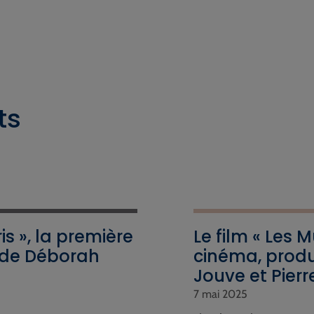
ts
s », la première
Le film « Les 
de Déborah
cinéma, produ
!
Jouve et Pier
7 mai 2025