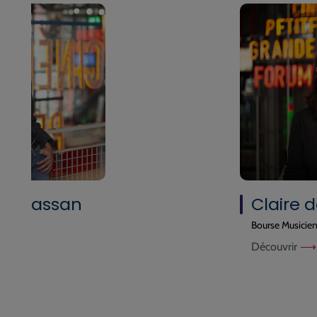
ux Cassan
Claire 
n
Bourse Musicie
Découvrir