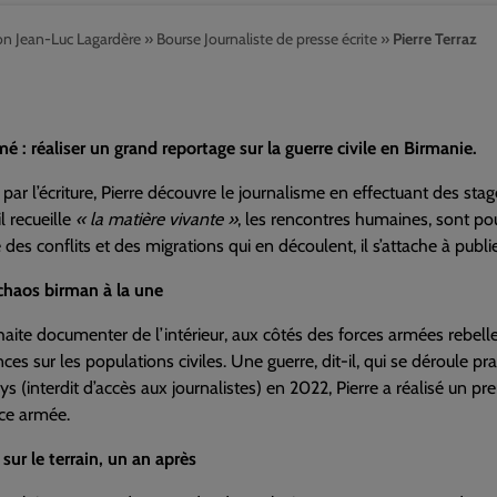
on Jean-Luc Lagardère
»
Bourse Journaliste de presse écrite
»
Pierre Terraz
mé : réaliser un grand reportage sur la guerre civile en Birmanie.
par l’écriture, Pierre découvre le journalisme en effectuant des st
il recueille
« la matière vivante »
, les rencontres humaines, sont pou
 des conflits et des migrations qui en découlent, il s’attache à publi
chaos birman à la une
haite documenter de l’intérieur, aux côtés des forces armées rebelles 
es sur les populations civiles. Une guerre, dit-il, qui se déroule p
ys (interdit d’accès aux journalistes) en 2022, Pierre a réalisé un 
nce armée.
sur le terrain, un an après