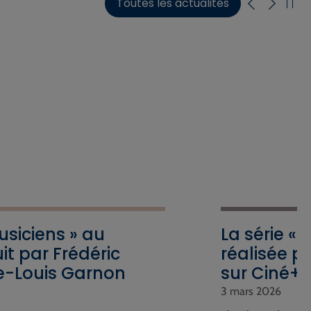
Toutes les actualités
Musiciens » au
La série « 
it par Frédéric
réalisée p
re-Louis Garnon
sur Ciné+
3 mars 2026