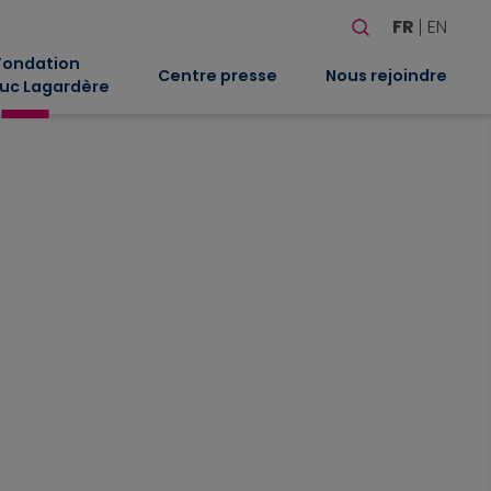
Rechercher
FR
EN
Quand les résultat
Fondation
Centre presse
Nous rejoindre
uc Lagardère