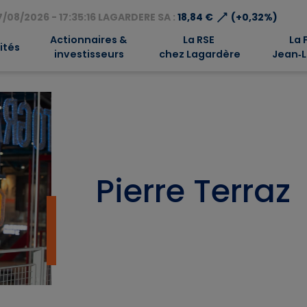
⟶
/08/2026 - 17:35:16 LAGARDERE SA :
18,84 €
(+0,32%)
Actionnaires &
La RSE
La 
ités
investisseurs
chez Lagardère
Jean‑L
Pierre Terraz