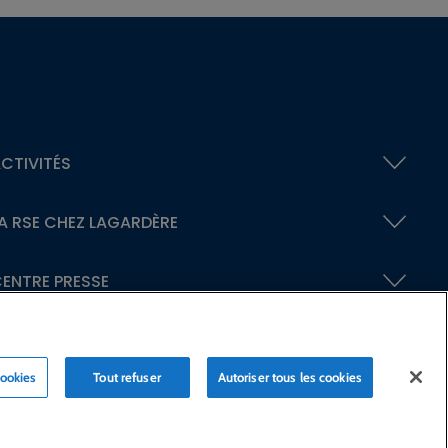
CTIVITÉS
A RSE
CHEZ LAGARDÈRE
ENTRE PRESSE
cookies
Tout refuser
Autoriser tous les cookies
laration d’accessibilité
Crédits
© Lagardère 2026