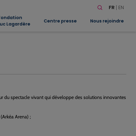
Rechercher
FR
EN
Quand les résultat
Fondation
Centre presse
Nous rejoindre
uc Lagardère
r du spectacle vivant qui développe des solutions innovantes
 (Arkéa Arena) ;