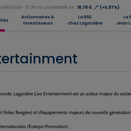
⟶
/08/2026 - 17:35:02 LAGARDERE SA :
18,78 €
(+0,97%)
Actionnaires &
La RSE
La 
ités
investisseurs
chez Lagardère
Jean‑L
tertainment
nde, Lagardère Live Entertainment est un acteur majeur du secteu
 et Folies Bergère) et d’équipements majeurs de nouvelle génération
internationales (Euterpe Promotion).