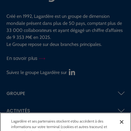
Créé en 1992, Lagardère est un groupe de dimension
mondiale présent dans plus de 50 pays, comptant plus de
33 000 collaborateurs et ayant dégagé un chiffre d’affaires
de 9 353 M€ en 2025.
Le Groupe repose sur deux branches principales.
En savoir plus
Suivez le groupe Lagardère sur
GROUPE
ACTIVITÉS
Lagardère et ses partenaires stockent et/ou accèdent à des
informations sur votre terminal (cookies et autres traceurs) et
ACTIONNAIRES &
INVESTISSEURS