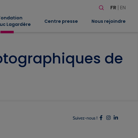
Rechercher
FR
EN
Quand les résultat
Fondation
Centre presse
Nous rejoindre
uc Lagardère
otographiques de
Suivez-nous !