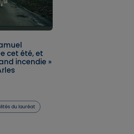
Samuel
e cet été, et
rand incendie »
Arles
lités du lauréat