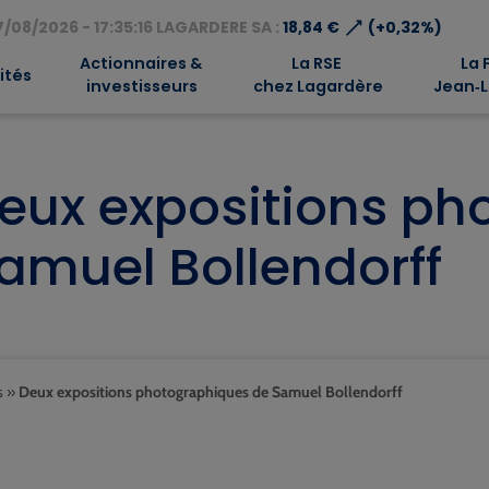
⟶
/08/2026 - 17:35:16 LAGARDERE SA :
18,84 €
(+0,32%)
Actionnaires &
La RSE
La 
ités
investisseurs
chez Lagardère
Jean‑L
eux expositions ph
amuel Bollendorff
s
»
Deux expositions photographiques de Samuel Bollendorff