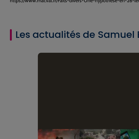
https://www.macval.fr/Faits-divers-Une-hypothese-en-26-le
Les actualités de Samuel 