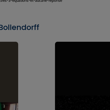
ttres-5-equations-et-aucune-reponse
Bollendorff