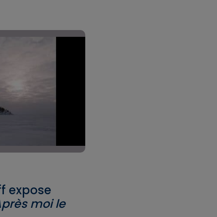
ff expose
près moi le