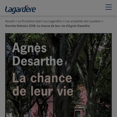
Accueil
»
La Fondation Jean-Luc Lagardère
»
Les actualités des Lauréats
»
Rentrée littéraire 2018: La chance de leur vie d’Agnès Desarthe