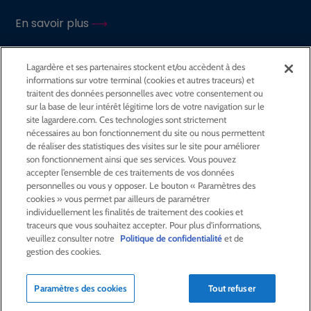
En savoir plus
Suivez le groupe Lagardère sur
Lagardère et ses partenaires stockent et/ou accèdent à des
informations sur votre terminal (cookies et autres traceurs) et
traitent des données personnelles avec votre consentement ou
GROUPE
sur la base de leur intérêt légitime lors de votre navigation sur le
site lagardere.com. Ces technologies sont strictement
nécessaires au bon fonctionnement du site ou nous permettent
ACTIVITÉS
de réaliser des statistiques des visites sur le site pour améliorer
son fonctionnement ainsi que ses services. Vous pouvez
accepter l’ensemble de ces traitements de vos données
personnelles ou vous y opposer. Le bouton « Paramètres des
ACTIONNAIRES &
INVESTISSEURS
cookies » vous permet par ailleurs de paramétrer
individuellement les finalités de traitement des cookies et
traceurs que vous souhaitez accepter. Pour plus d'informations,
LA RSE
CHEZ LAGARDÈRE
veuillez consulter notre
Politique de confidentialité
et de
gestion des cookies.
LA FONDATION
JEAN‑LUC LAGARDÈRE
Paramètres des cookies
Tout refuser