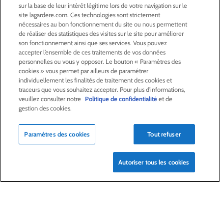
sur la base de leur intérêt légitime lors de votre navigation sur le
site lagardere.com. Ces technologies sont strictement
ACTIVITÉS
nécessaires au bon fonctionnement du site ou nous permettent
de réaliser des statistiques des visites sur le site pour améliorer
son fonctionnement ainsi que ses services. Vous pouvez
ACTIONNAIRES &
INVESTISSEURS
accepter l’ensemble de ces traitements de vos données
personnelles ou vous y opposer. Le bouton « Paramètres des
cookies » vous permet par ailleurs de paramétrer
LA RSE
CHEZ LAGARDÈRE
individuellement les finalités de traitement des cookies et
traceurs que vous souhaitez accepter. Pour plus d'informations,
veuillez consulter notre
Politique de confidentialité
et de
LA FONDATION
JEAN‑LUC LAGARDÈRE
gestion des cookies.
Paramètres des cookies
Tout refuser
CENTRE PRESSE
Autoriser tous les cookies
NOUS REJOINDRE
Alerte e-mail
Commande de publication