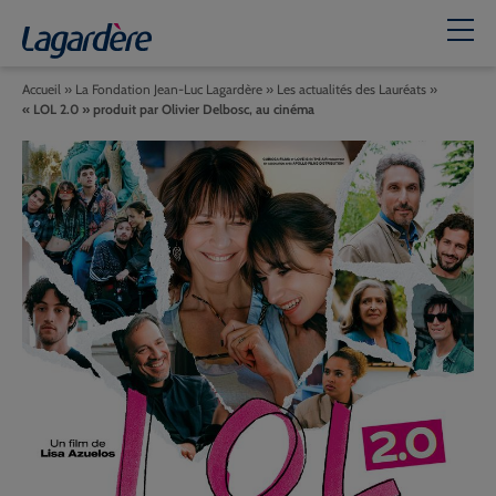
Accueil
»
La Fondation Jean-Luc Lagardère
»
Les actualités des Lauréats
»
« LOL 2.0 » produit par Olivier Delbosc, au cinéma