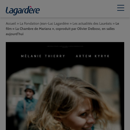
Accueil
»
La Fondation Jean-Luc Lagardère
»
Les actualités des Lauréats
»
Le
film « La Chambre de Mariana », coproduit par Olivier Delbosc, en salles
aujourd’hui