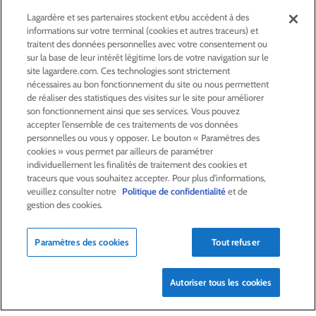
Lagardère et ses partenaires stockent et/ou accèdent à des
GROUPE
informations sur votre terminal (cookies et autres traceurs) et
traitent des données personnelles avec votre consentement ou
sur la base de leur intérêt légitime lors de votre navigation sur le
ACTIVITÉS
site lagardere.com. Ces technologies sont strictement
nécessaires au bon fonctionnement du site ou nous permettent
de réaliser des statistiques des visites sur le site pour améliorer
ACTIONNAIRES &
INVESTISSEURS
son fonctionnement ainsi que ses services. Vous pouvez
accepter l’ensemble de ces traitements de vos données
personnelles ou vous y opposer. Le bouton « Paramètres des
LA RSE
CHEZ LAGARDÈRE
cookies » vous permet par ailleurs de paramétrer
individuellement les finalités de traitement des cookies et
traceurs que vous souhaitez accepter. Pour plus d'informations,
veuillez consulter notre
Politique de confidentialité
et de
LA FONDATION
JEAN‑LUC LAGARDÈRE
gestion des cookies.
CENTRE PRESSE
Paramètres des cookies
Tout refuser
NOUS REJOINDRE
Autoriser tous les cookies