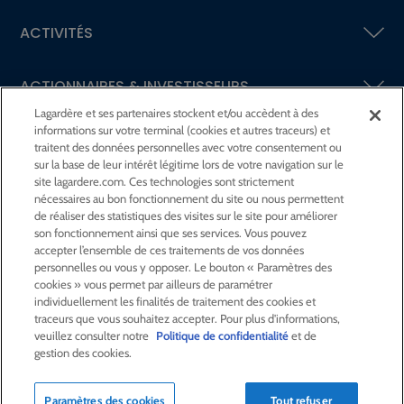
ACTIVITÉS
ACTIONNAIRES &
INVESTISSEURS
Lagardère et ses partenaires stockent et/ou accèdent à des
informations sur votre terminal (cookies et autres traceurs) et
LA RSE
CHEZ LAGARDÈRE
traitent des données personnelles avec votre consentement ou
sur la base de leur intérêt légitime lors de votre navigation sur le
site lagardere.com. Ces technologies sont strictement
LA FONDATION
JEAN‑LUC LAGARDÈRE
nécessaires au bon fonctionnement du site ou nous permettent
de réaliser des statistiques des visites sur le site pour améliorer
son fonctionnement ainsi que ses services. Vous pouvez
CENTRE PRESSE
accepter l’ensemble de ces traitements de vos données
personnelles ou vous y opposer. Le bouton « Paramètres des
cookies » vous permet par ailleurs de paramétrer
NOUS REJOINDRE
individuellement les finalités de traitement des cookies et
traceurs que vous souhaitez accepter. Pour plus d'informations,
veuillez consulter notre
Politique de confidentialité
et de
gestion des cookies.
Alerte e-mail
Commande de publication
Paramètres des cookies
Tout refuser