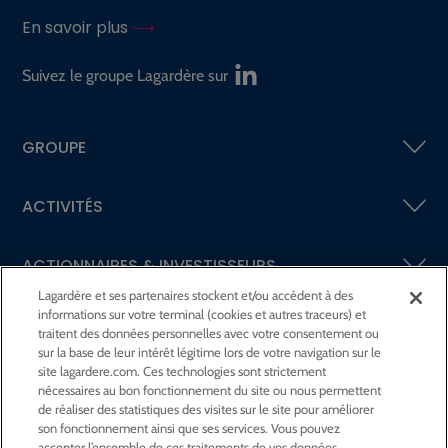
En savoir plus
Suivez le groupe Lagardère sur
GROUPE
ACTIVITÉS
ACTIONNAIRES &
INVESTISSEURS
Lagardère et ses partenaires stockent et/ou accèdent à des
informations sur votre terminal (cookies et autres traceurs) et
LA RSE
CHEZ LAGARDÈRE
traitent des données personnelles avec votre consentement ou
sur la base de leur intérêt légitime lors de votre navigation sur le
site lagardere.com. Ces technologies sont strictement
LA FONDATION
JEAN‑LUC LAGARDÈRE
nécessaires au bon fonctionnement du site ou nous permettent
de réaliser des statistiques des visites sur le site pour améliorer
son fonctionnement ainsi que ses services. Vous pouvez
CENTRE PRESSE
accepter l’ensemble de ces traitements de vos données