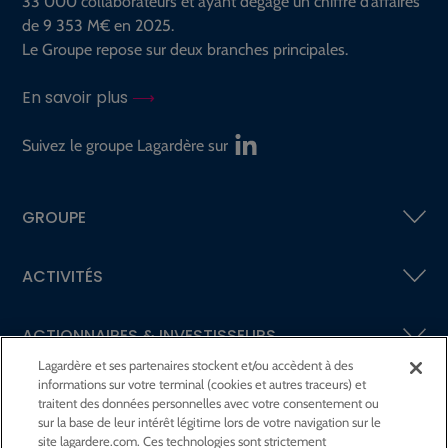
33 000 collaborateurs et ayant dégagé un chiffre d’affaires
de 9 353 M€ en 2025.
Le Groupe repose sur deux branches principales.
En savoir plus
Suivez le groupe Lagardère sur
GROUPE
ACTIVITÉS
ACTIONNAIRES &
INVESTISSEURS
Lagardère et ses partenaires stockent et/ou accèdent à des
informations sur votre terminal (cookies et autres traceurs) et
LA RSE
CHEZ LAGARDÈRE
traitent des données personnelles avec votre consentement ou
sur la base de leur intérêt légitime lors de votre navigation sur le
site lagardere.com. Ces technologies sont strictement