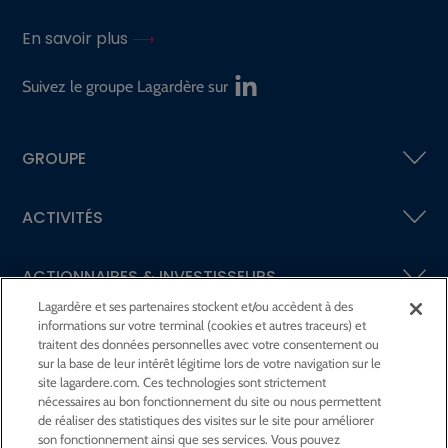
En savoir plus
Suivez le groupe Lagardère sur
GROUPE
ACTIVITÉS
ACTIONNAIRES &
INVESTISSEURS
Lagardère et ses partenaires stockent et/ou accèdent à des
informations sur votre terminal (cookies et autres traceurs) et
LA RSE
CHEZ LAGARDÈRE
traitent des données personnelles avec votre consentement ou
sur la base de leur intérêt légitime lors de votre navigation sur le
site lagardere.com. Ces technologies sont strictement
LA FONDATION
JEAN‑LUC LAGARDÈRE
nécessaires au bon fonctionnement du site ou nous permettent
de réaliser des statistiques des visites sur le site pour améliorer
son fonctionnement ainsi que ses services. Vous pouvez