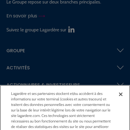
Le Groupe repose sur deux branches principales.
En savoir plus
Suivez le groupe Lagardère sur
GROUPE
ACTIVITÉS
ACTIONNAIRES &
INVESTISSEURS
Lagardère et ses partenaires stockent et/ou accèdent à des
informations sur votre terminal (cookies et autres traceurs) et
LA RSE
CHEZ LAGARDÈRE
traitent des données personnelles avec votre consentement ou
sur la base de leur intérêt légitime lors de votre navigation sur le
site lagardere.com. Ces technologies sont strictement
LA FONDATION
JEAN‑LUC LAGARDÈRE
nécessaires au bon fonctionnement du site ou nous permettent
de réaliser des statistiques des visites sur le site pour améliorer