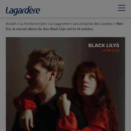
Accueil
»
La Fondation Jean-Luc Lagardère
»
Les actualités des Lauréats
»
New
Era, le nouvel album du duo Black Lilys sort le 14 octobre