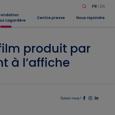
Rechercher
FR
EN
Quand les résultat
Fondation
Centre presse
Nous rejoindre
uc Lagardère
 film produit par
t à l’affiche
Suivez-nous !