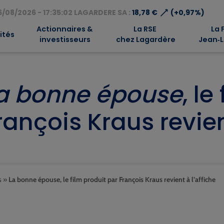
⟶
/08/2026 - 17:35:02 LAGARDERE SA :
18,78 €
(+0,97%)
Actionnaires &
La RSE
La 
ités
investisseurs
chez Lagardère
Jean‑L
a bonne épouse
, le
rançois Kraus revien
s
»
La bonne épouse, le film produit par François Kraus revient à l’affiche