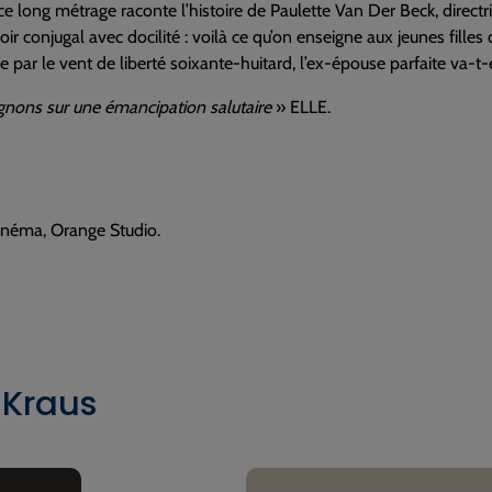
, ce long métrage raconte l’histoire de Paulette Van Der Beck, dire
voir conjugal avec docilité : voilà ce qu’on enseigne aux jeunes fille
ée par le vent de liberté soixante-huitard, l’ex-épouse parfaite va-t
ignons sur une émancipation salutaire
» ELLE.
Cinéma, Orange Studio.
 Kraus