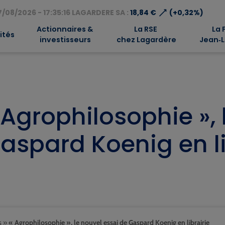
⟶
/08/2026 - 17:35:16 LAGARDERE SA :
18,84 €
(+0,32%)
Actionnaires &
La RSE
La 
ités
investisseurs
chez Lagardère
Jean‑L
 Agrophilosophie », 
aspard Koenig en li
s
»
« Agrophilosophie », le nouvel essai de Gaspard Koenig en librairie