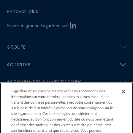
En savoir plus
Suivez le groupe Lagardère sur
GROUPE
ACTIVITÉS
ACTIONNAIRES &
INVESTISSEURS
Lagardère et ses partenaires stockent et/ou accèdent à des
informations sur votre terminal (cookies et autres traceurs) et
LA RSE
CHEZ LAGARDÈRE
traitent des données personnelles avec votre consentement ou
sur la base de leur intérêt légitime lors de votre navigation sur le
site lagardere.com. Ces technologies sont strictement
LA FONDATION
JEAN‑LUC LAGARDÈRE
nécessaires au bon fonctionnement du site ou nous permettent
de réaliser des statistiques des visites sur le site pour améliorer
son fonctionnement ainsi que ses services. Vous pouvez