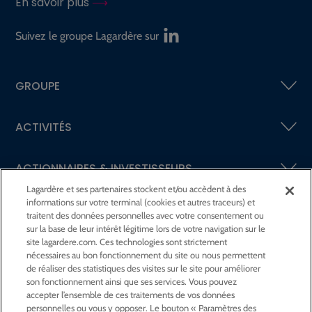
En savoir plus
Suivez le groupe Lagardère sur
GROUPE
ACTIVITÉS
ACTIONNAIRES &
INVESTISSEURS
Lagardère et ses partenaires stockent et/ou accèdent à des
informations sur votre terminal (cookies et autres traceurs) et
LA RSE
CHEZ LAGARDÈRE
traitent des données personnelles avec votre consentement ou
sur la base de leur intérêt légitime lors de votre navigation sur le
site lagardere.com. Ces technologies sont strictement
LA FONDATION
JEAN‑LUC LAGARDÈRE
nécessaires au bon fonctionnement du site ou nous permettent
de réaliser des statistiques des visites sur le site pour améliorer
son fonctionnement ainsi que ses services. Vous pouvez
CENTRE PRESSE
accepter l’ensemble de ces traitements de vos données
personnelles ou vous y opposer. Le bouton « Paramètres des