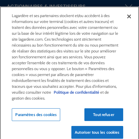
ACTIONNAIRES &
INVESTISSEURS
Lagardère et ses partenaires stockent et/ou accèdent à des
informations sur votre terminal (cookies et autres traceurs) et
LA RSE
CHEZ LAGARDÈRE
traitent des données personnelles avec votre consentement ou
sur la base de leur intérêt légitime lors de votre navigation sur le
site lagardere.com. Ces technologies sont strictement
LA FONDATION
JEAN‑LUC LAGARDÈRE
nécessaires au bon fonctionnement du site ou nous permettent
de réaliser des statistiques des visites sur le site pour améliorer
son fonctionnement ainsi que ses services. Vous pouvez
CENTRE PRESSE
accepter l’ensemble de ces traitements de vos données
personnelles ou vous y opposer. Le bouton « Paramètres des
cookies » vous permet par ailleurs de paramétrer
NOUS REJOINDRE
individuellement les finalités de traitement des cookies et
traceurs que vous souhaitez accepter. Pour plus d'informations,
veuillez consulter notre
Politique de confidentialité
et de
gestion des cookies.
Alerte e-mail
Commande de publication
Paramètres des cookies
Tout refuser
Flux RSS
Plan du site
Nous contacter
Mentions légales
Politique de confidentialité
Déclaration d’accessibilité
Autoriser tous les cookies
Crédits
© Lagardère 2026