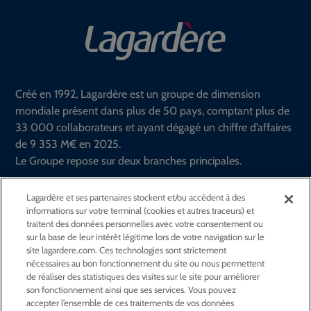
Créé en 1992, Lagardère est un groupe de dimension
mondiale présent dans plus de 50 pays, comptant plus de
33 000 collaborateurs et ayant dégagé un chiffre d’affaires
de 9 353 M€ en 2025.
Le Groupe repose sur deux branches principales.
En savoir plus
Lagardère et ses partenaires stockent et/ou accèdent à des
informations sur votre terminal (cookies et autres traceurs) et
traitent des données personnelles avec votre consentement ou
Suivez le groupe Lagardère sur
sur la base de leur intérêt légitime lors de votre navigation sur le
site lagardere.com. Ces technologies sont strictement
nécessaires au bon fonctionnement du site ou nous permettent
GROUPE
de réaliser des statistiques des visites sur le site pour améliorer
son fonctionnement ainsi que ses services. Vous pouvez
accepter l’ensemble de ces traitements de vos données