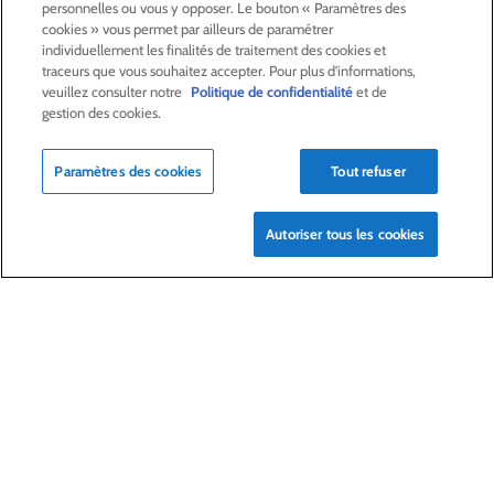
personnelles ou vous y opposer. Le bouton « Paramètres des
ACTIVITÉS
cookies » vous permet par ailleurs de paramétrer
individuellement les finalités de traitement des cookies et
traceurs que vous souhaitez accepter. Pour plus d'informations,
ACTIONNAIRES &
INVESTISSEURS
veuillez consulter notre
Politique de confidentialité
et de
gestion des cookies.
LA RSE
CHEZ LAGARDÈRE
Paramètres des cookies
Tout refuser
LA FONDATION
JEAN‑LUC LAGARDÈRE
Autoriser tous les cookies
CENTRE PRESSE
NOUS REJOINDRE
Alerte e-mail
Commande de publication
Flux RSS
Plan du site
Nous contacter
Mentions légales