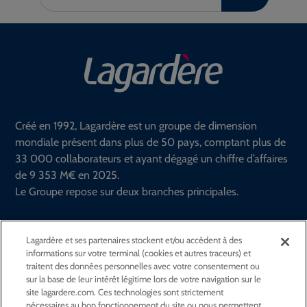
votre
recherche :
Créé en 1992, Lagardère est un groupe de dimension
mondiale présent dans plus de 50 pays, comptant plus de
33 000 collaborateurs et ayant dégagé un chiffre d’affaires
de 9 353 M€ en 2025.
Le Groupe repose sur deux branches principales.
En savoir plus
Lagardère et ses partenaires stockent et/ou accèdent à des
informations sur votre terminal (cookies et autres traceurs) et
Suivez le groupe Lagardère sur
traitent des données personnelles avec votre consentement ou
sur la base de leur intérêt légitime lors de votre navigation sur le
site lagardere.com. Ces technologies sont strictement
GROUPE
nécessaires au bon fonctionnement du site ou nous permettent