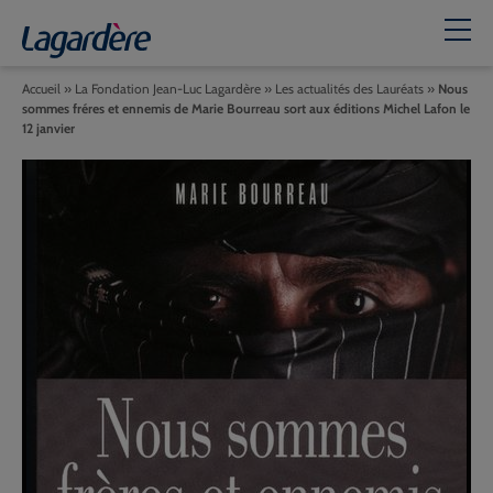
Accueil
»
La Fondation Jean-Luc Lagardère
»
Les actualités des Lauréats
»
Nous
sommes fréres et ennemis de Marie Bourreau sort aux éditions Michel Lafon le
12 janvier