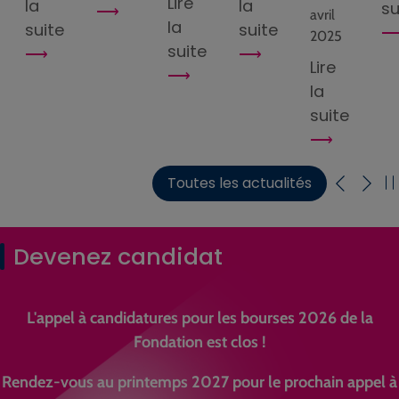
Lire
la
la
su
avril
la
suite
suite
2025
suite
Lire
la
suite
Toutes les actualités
Devenez candidat
L'appel à candidatures pour les bourses 2026 de la
Fondation est clos !
Rendez-vous au printemps 2027 pour le prochain appel à