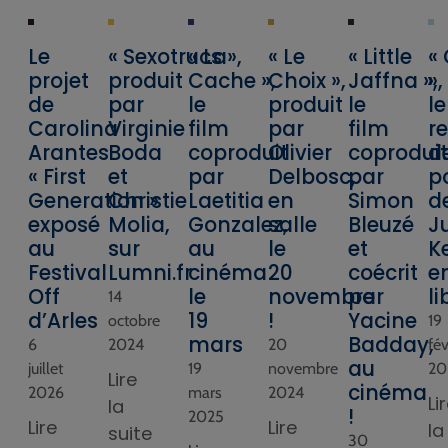
Le
« Sexotrucs »,
« La
« Le
« Little
«
projet
produit
Cache »,
Choix »,
Jaffna »,
»,
de
par
le
produit
le
le
Carolina
Virginie
film
par
film
re
Arantes
Boda
coproduit
Olivier
coproduit
d
« First
et
par
Delbosc,
par
p
Generation »
Christie
Laetitia
en
Simon
d
exposé
Molia,
Gonzalez,
salle
Bleuzé
Ju
au
sur
au
le
et
K
Festival
Lumni.fr
cinéma
20
coécrit
e
Off
le
novembre
par
li
14
d’Arles
19
!
Yacine
octobre
19
mars
Badday,
6
2024
20
fév
au
juillet
19
novembre
20
Lire
cinéma
2026
mars
2024
Li
la
!
2025
Lire
Lire
la
suite
30