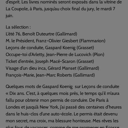
d’esprit. Les livres nominés seront exposés dans la vitrine de
La Coupole, à Paris, jusqu’au choix final du jury, le mardi 7
juin.
La sélection :
L’été 76, Benoît Duteurtre (Gallimard)
M. le Président, Franz-Olivier Giesbert (Flammarion)
Leçons de conduite, Gaspard Koenig (Grasset)
Occupe-toi d’Arletty, Jean-Pierre de Lucovich (Plon)
Ticket d’entrée, Joseph Macé-Scaron (Grasset)
Visage d’un dieu inca, Gérard Manset (Gallimard)
François-Marie, Jean-Marc Roberts (Gallimard)
Quelques mots de Gaspard Koenig sur Leçons de conduite
« Dix ans. C’est, à quelques mois près, le temps qu’il m’aura
fallu pour obtenir mon permis de conduire. De Paris à
Londes et jusqu’à New York, j’ai passé des centaines d’heures
dans le huis-clos d’une auto-école. Le permis était devenu
mon secret, ma croix, ma blessure honteuse. Mes rêves les
plus fous de vacances, comme de me promener en Ecosse