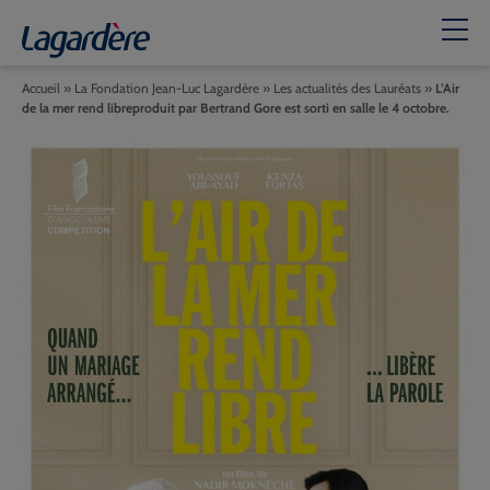
Accueil
»
La Fondation Jean-Luc Lagardère
»
Les actualités des Lauréats
»
L’Air
de la mer rend libreproduit par Bertrand Gore est sorti en salle le 4 octobre.