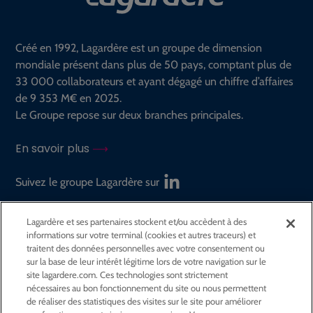
Créé en 1992, Lagardère est un groupe de dimension
mondiale présent dans plus de 50 pays, comptant plus de
33 000 collaborateurs et ayant dégagé un chiffre d’affaires
de 9 353 M€ en 2025.
Le Groupe repose sur deux branches principales.
En savoir plus
Suivez le groupe Lagardère sur
Lagardère et ses partenaires stockent et/ou accèdent à des
GROUPE
informations sur votre terminal (cookies et autres traceurs) et
traitent des données personnelles avec votre consentement ou
sur la base de leur intérêt légitime lors de votre navigation sur le
ACTIVITÉS
site lagardere.com. Ces technologies sont strictement
nécessaires au bon fonctionnement du site ou nous permettent
de réaliser des statistiques des visites sur le site pour améliorer