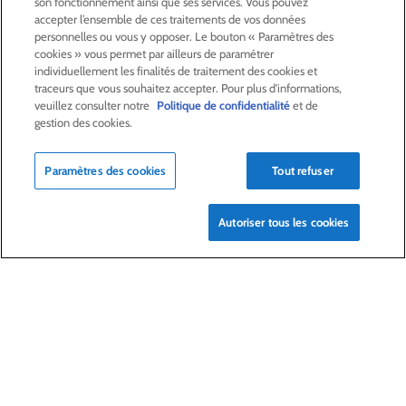
ACTIONNAIRES &
INVESTISSEURS
son fonctionnement ainsi que ses services. Vous pouvez
accepter l’ensemble de ces traitements de vos données
personnelles ou vous y opposer. Le bouton « Paramètres des
LA RSE
CHEZ LAGARDÈRE
cookies » vous permet par ailleurs de paramétrer
individuellement les finalités de traitement des cookies et
traceurs que vous souhaitez accepter. Pour plus d'informations,
veuillez consulter notre
Politique de confidentialité
et de
LA FONDATION
JEAN‑LUC LAGARDÈRE
gestion des cookies.
CENTRE PRESSE
Paramètres des cookies
Tout refuser
NOUS REJOINDRE
Autoriser tous les cookies
Alerte e-mail
Commande de publication
Flux RSS
Plan du site
Nous contacter
Mentions légales
Politique de confidentialité
Déclaration d’accessibilité
Crédits
© Lagardère 2026