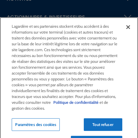
ACTIONNAIRES &
INVESTISSEURS
Lagardère et ses partenaires stockent et/ou accèdent à des
informations sur votre terminal (cookies et autres traceurs) et
LA RSE
CHEZ LAGARDÈRE
traitent des données personnelles avec votre consentement ou
sur la base de leur intérêt légitime lors de votre navigation sur le
site lagardere.com. Ces technologies sont strictement
LA FONDATION
JEAN‑LUC LAGARDÈRE
nécessaires au bon fonctionnement du site ou nous permettent
de réaliser des statistiques des visites sur le site pour améliorer
son fonctionnement ainsi que ses services. Vous pouvez
CENTRE PRESSE
accepter l’ensemble de ces traitements de vos données
personnelles ou vous y opposer. Le bouton « Paramètres des
cookies » vous permet par ailleurs de paramétrer
NOUS REJOINDRE
individuellement les finalités de traitement des cookies et
traceurs que vous souhaitez accepter. Pour plus d'informations,
veuillez consulter notre
Politique de confidentialité
et de
gestion des cookies.
Alerte e-mail
Commande de publication
Paramètres des cookies
Tout refuser
Flux RSS
Plan du site
Nous contacter
Mentions légales
Politique de confidentialité
Déclaration d’accessibilité