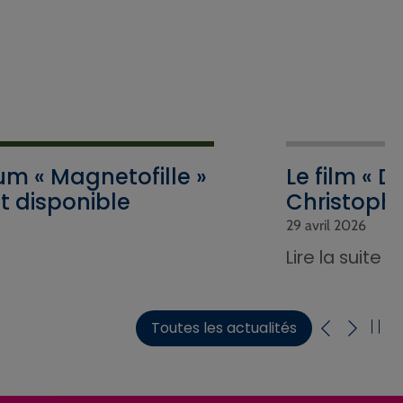
um « Magnetofille »
Le film « D
t disponible
Christophe
29 avril 2026
Lire la suite
Toutes les actualités