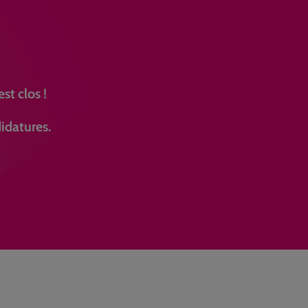
st clos !
idatures.