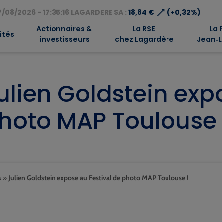
⟶
/08/2026 - 17:35:16 LAGARDERE SA :
18,84 €
(+0,32%)
Actionnaires &
La RSE
La 
ités
investisseurs
chez Lagardère
Jean‑L
ulien Goldstein exp
hoto MAP Toulouse 
s
»
Julien Goldstein expose au Festival de photo MAP Toulouse !