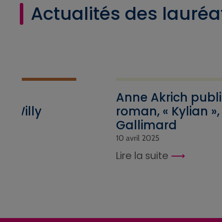
Actualités des lauréa
hel
Anne Akrich publ
ar Willy
roman, « Kylian »,
ma
Gallimard
10 avril 2025
Lire la suite