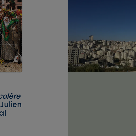
colère
Julien
al