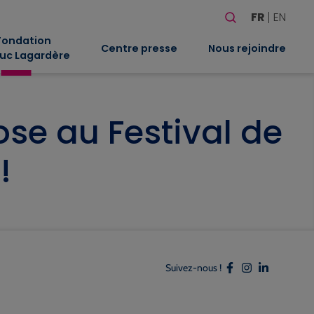
Rechercher
FR
EN
Quand les résultat
Fondation
Centre presse
Nous rejoindre
uc Lagardère
ose au Festival de
!
Suivez-nous !