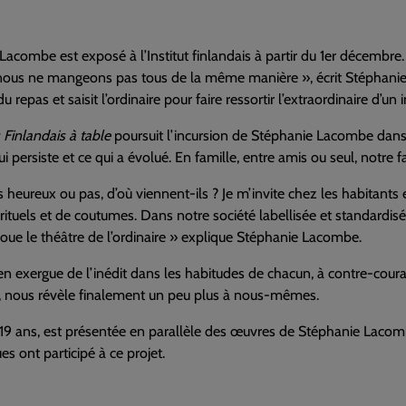
acombe est exposé à l’Institut finlandais à partir du 1er décembre.
ous ne mangeons pas tous de la même manière », écrit Stéphanie La
repas et saisit l’ordinaire pour faire ressortir l’extraordinaire d’un 
 Finlandais à table
poursuit l’incursion de Stéphanie Lacombe dans l
 qui persiste et ce qui a évolué. En famille, entre amis ou seul, notr
ils heureux ou pas, d’où viennent-ils ? Je m’invite chez les habitant
 rituels et de coutumes. Dans notre société labellisée et standardi
 joue le théâtre de l’ordinaire » explique Stéphanie Lacombe.
se en exergue de l’inédit dans les habitudes de chacun, à contre-co
e, nous révèle finalement un peu plus à nous-mêmes.
 19 ans, est présentée en parallèle des œuvres de Stéphanie Lacomb
ues ont participé à ce projet.