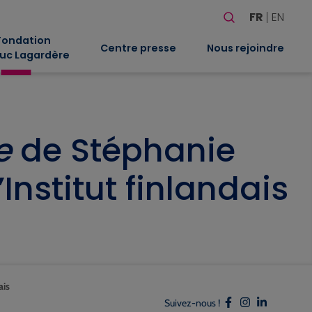
Rechercher
FR
EN
Quand les résultat
Fondation
Centre presse
Nous rejoindre
uc Lagardère
e
de Stéphanie
nstitut finlandais
ais
Suivez-nous !