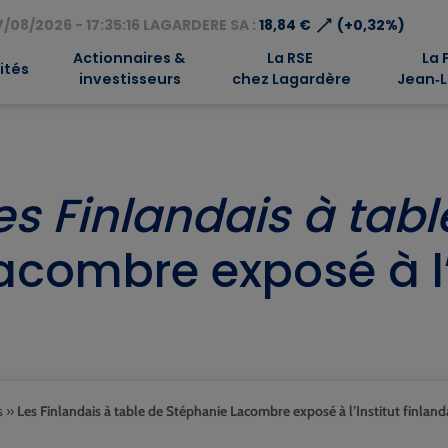
⟶
/08/2026 - 17:35:16 LAGARDERE SA :
18,84 €
(+0,32%)
Actionnaires &
La RSE
La 
ités
investisseurs
chez Lagardère
Jean‑L
es Finlandais à tabl
acombre exposé à l’I
s
»
Les Finlandais à table de Stéphanie Lacombre exposé à l’Institut finland