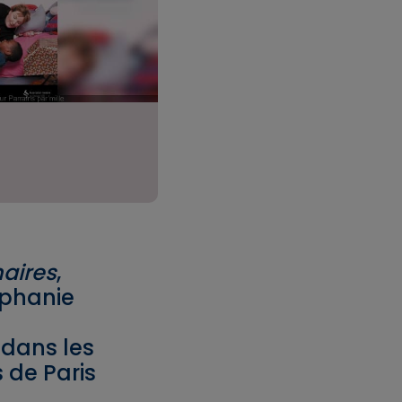
naires
,
éphanie
 dans les
s de Paris