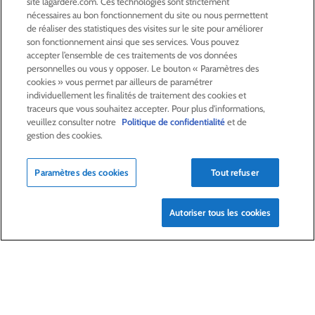
site lagardere.com. Ces technologies sont strictement
nécessaires au bon fonctionnement du site ou nous permettent
ACTIVITÉS
de réaliser des statistiques des visites sur le site pour améliorer
son fonctionnement ainsi que ses services. Vous pouvez
accepter l’ensemble de ces traitements de vos données
ACTIONNAIRES &
INVESTISSEURS
personnelles ou vous y opposer. Le bouton « Paramètres des
cookies » vous permet par ailleurs de paramétrer
individuellement les finalités de traitement des cookies et
LA RSE
CHEZ LAGARDÈRE
traceurs que vous souhaitez accepter. Pour plus d'informations,
veuillez consulter notre
Politique de confidentialité
et de
gestion des cookies.
LA FONDATION
JEAN‑LUC LAGARDÈRE
Paramètres des cookies
Tout refuser
CENTRE PRESSE
Autoriser tous les cookies
NOUS REJOINDRE
Alerte e-mail
Commande de publication
Flux RSS
Plan du site