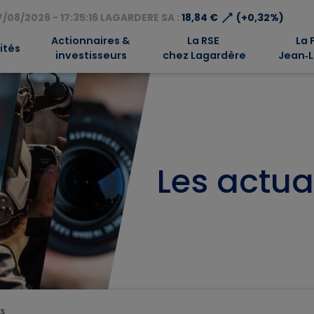
⟶
/08/2026 - 17:35:16 LAGARDERE SA :
18,84 €
(+0,32%)
Actionnaires &
La RSE
La 
ités
investisseurs
chez Lagardère
Jean‑L
Les actua
ts