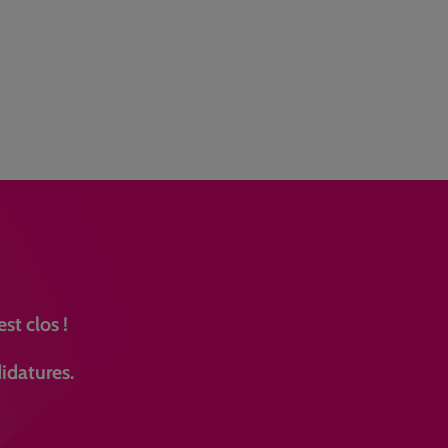
st clos !
idatures.