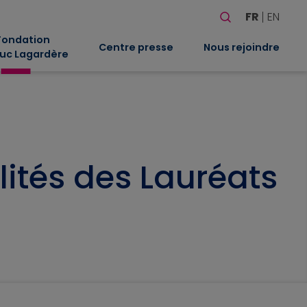
Rechercher
FR
EN
Quand les résultat
Fondation
Centre presse
Nous rejoindre
uc Lagardère
lités des Lauréats