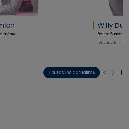
mich
Willy Dur
ur cinéma
Bourse Scénariste
Découvrir
Toutes les actualités