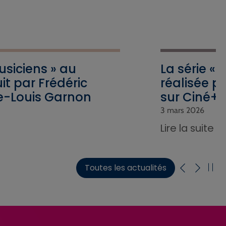
Musiciens » au
La série « 
it par Frédéric
réalisée p
re-Louis Garnon
sur Ciné+
3 mars 2026
Lire la suite
Toutes les actualités