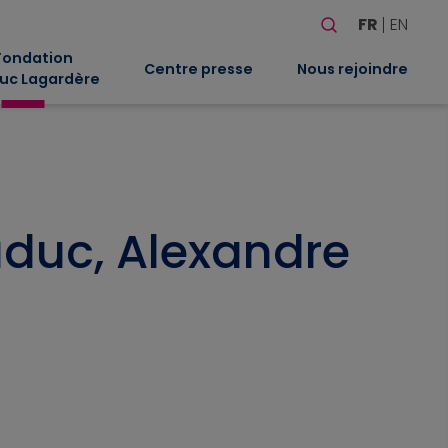
Rechercher
FR
EN
Quand les résultat
Fondation
Centre presse
Nous rejoindre
uc Lagardère
aduc, Alexandre