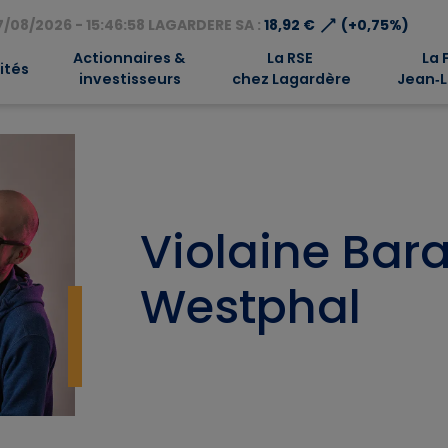
⟶
/08/2026 - 15:46:58 LAGARDERE SA :
18,92 €
(+0,75%)
Actionnaires &
La RSE
La 
ités
investisseurs
chez Lagardère
Jean‑L
Violaine Bar
Westphal