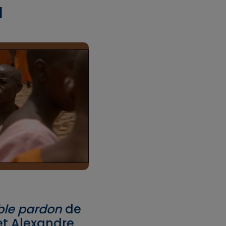
l
ble pardon
de
et Alexandre