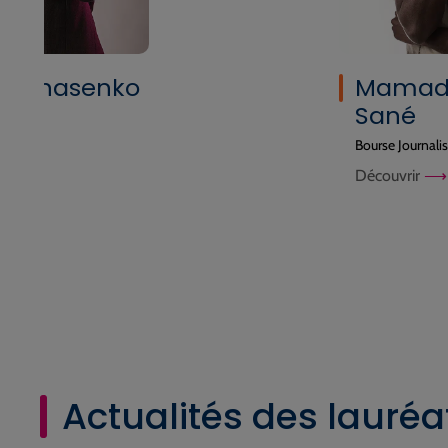
i Afanasenko
Mamad
Sané
graphe
Bourse Journalis
Découvrir
Actualités des lauréa