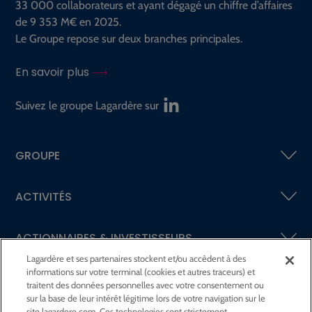
33 000 collaborateurs et ayant dégagé un chiffre d’affaires
de 9 353 M€ en 2025.
Le Groupe repose sur deux branches principales.
En savoir plus
Suivez le groupe Lagardère sur
GROUPE
ACTIVITÉS
ACTIONNAIRES &
INVESTISSEURS
Lagardère et ses partenaires stockent et/ou accèdent à des
informations sur votre terminal (cookies et autres traceurs) et
LA RSE
CHEZ LAGARDÈRE
traitent des données personnelles avec votre consentement ou
sur la base de leur intérêt légitime lors de votre navigation sur le
site lagardere.com. Ces technologies sont strictement