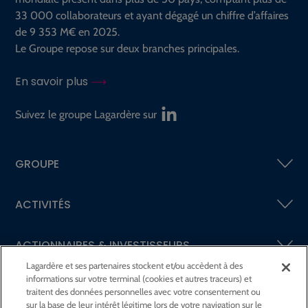
33 000 collaborateurs et ayant dégagé un chiffre d’affaires
de 9 353 M€ en 2025.
Le Groupe repose sur deux branches principales.
En savoir plus
Suivez le groupe Lagardère sur
GROUPE
ACTIVITÉS
ACTIONNAIRES &
INVESTISSEURS
Lagardère et ses partenaires stockent et/ou accèdent à des
informations sur votre terminal (cookies et autres traceurs) et
LA RSE
CHEZ LAGARDÈRE
traitent des données personnelles avec votre consentement ou
sur la base de leur intérêt légitime lors de votre navigation sur le