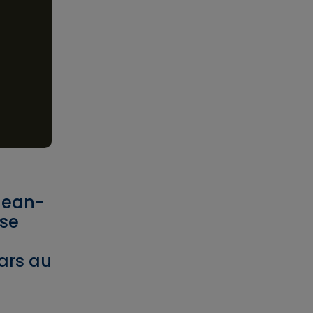
 Jean-
rse
mars au