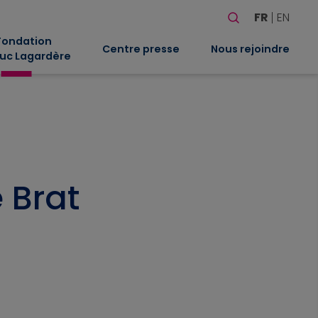
Rechercher
FR
EN
Quand les résultat
Fondation
Centre presse
Nous rejoindre
uc Lagardère
 Brat