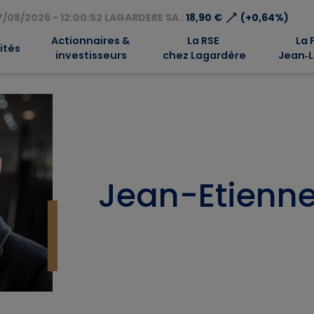
⟶
/08/2026 - 12:00:52 LAGARDERE SA :
18,90 €
(+0,64%)
Actionnaires &
La RSE
La 
ités
investisseurs
chez Lagardère
Jean‑L
Jean-Etienne