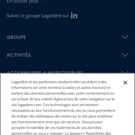
En savoir plus
Suivez le groupe Lagardère sur
GROUPE
ACTIVITÉS
ACTIONNAIRES &
INVESTISSEURS
Lagardère et ses partenaires stockent et/ou accèdent à des
informations sur votre terminal (cookies et autres traceurs) et
LA RSE
CHEZ LAGARDÈRE
traitent des données personnelles avec votre consentement ou
sur la base de leur intérêt légitime lors de votre navigation sur le
site lagardere.com. Ces technologies sont strictement
LA FONDATION
JEAN‑LUC LAGARDÈRE
nécessaires au bon fonctionnement du site ou nous permettent
de réaliser des statistiques des visites sur le site pour améliorer
son fonctionnement ainsi que ses services. Vous pouvez
CENTRE PRESSE
accepter l’ensemble de ces traitements de vos données
personnelles ou vous y opposer. Le bouton « Paramètres des