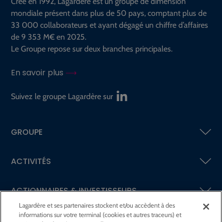
Créé en 1992, Lagardère est un groupe de dimension
mondiale présent dans plus de 50 pays, comptant plus de
33 000 collaborateurs et ayant dégagé un chiffre d’affaires
de 9 353 M€ en 2025.
Le Groupe repose sur deux branches principales.
En savoir plus
Suivez le groupe Lagardère sur
GROUPE
ACTIVITÉS
ACTIONNAIRES &
INVESTISSEURS
Lagardère et ses partenaires stockent et/ou accèdent à des
informations sur votre terminal (cookies et autres traceurs) et
LA RSE
CHEZ LAGARDÈRE