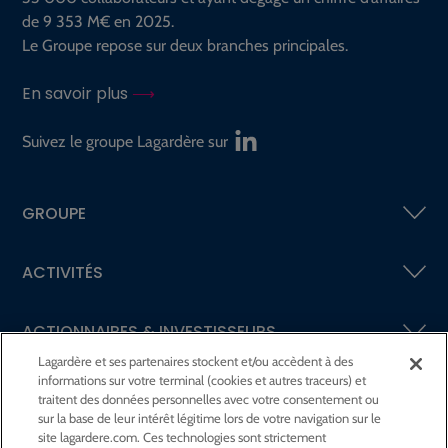
de 9 353 M€ en 2025.
Le Groupe repose sur deux branches principales.
En savoir plus
Suivez le groupe Lagardère sur
GROUPE
ACTIVITÉS
ACTIONNAIRES &
INVESTISSEURS
Lagardère et ses partenaires stockent et/ou accèdent à des
informations sur votre terminal (cookies et autres traceurs) et
LA RSE
CHEZ LAGARDÈRE
traitent des données personnelles avec votre consentement ou
sur la base de leur intérêt légitime lors de votre navigation sur le
site lagardere.com. Ces technologies sont strictement