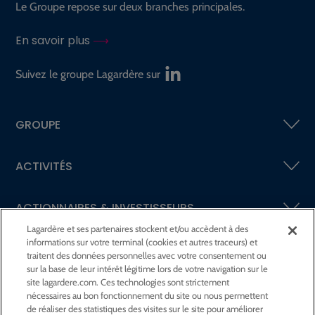
Le Groupe repose sur deux branches principales.
En savoir plus
Suivez le groupe Lagardère sur
GROUPE
ACTIVITÉS
ACTIONNAIRES &
INVESTISSEURS
Lagardère et ses partenaires stockent et/ou accèdent à des
informations sur votre terminal (cookies et autres traceurs) et
LA RSE
CHEZ LAGARDÈRE
traitent des données personnelles avec votre consentement ou
sur la base de leur intérêt légitime lors de votre navigation sur le
site lagardere.com. Ces technologies sont strictement
LA FONDATION
JEAN‑LUC LAGARDÈRE
nécessaires au bon fonctionnement du site ou nous permettent
de réaliser des statistiques des visites sur le site pour améliorer