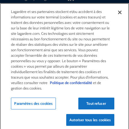
Lagardère et ses partenaires stockent et/ou accèdent à des
informations sur votre terminal (cookies et autres traceurs) et
GROUPE
traitent des données personnelles avec votre consentement ou
sur la base de leur intérêt légitime lors de votre navigation sur le
site lagardere.com. Ces technologies sont strictement
ACTIVITÉS
nécessaires au bon fonctionnement du site ou nous permettent
de réaliser des statistiques des visites sur le site pour améliorer
son fonctionnement ainsi que ses services. Vous pouvez
ACTIONNAIRES &
INVESTISSEURS
accepter l’ensemble de ces traitements de vos données
personnelles ou vous y opposer. Le bouton « Paramètres des
cookies » vous permet par ailleurs de paramétrer
LA RSE
CHEZ LAGARDÈRE
individuellement les finalités de traitement des cookies et
traceurs que vous souhaitez accepter. Pour plus d'informations,
veuillez consulter notre
Politique de confidentialité
et de
LA FONDATION
JEAN‑LUC LAGARDÈRE
gestion des cookies.
CENTRE PRESSE
Paramètres des cookies
Tout refuser
Autoriser tous les cookies
NOUS REJOINDRE