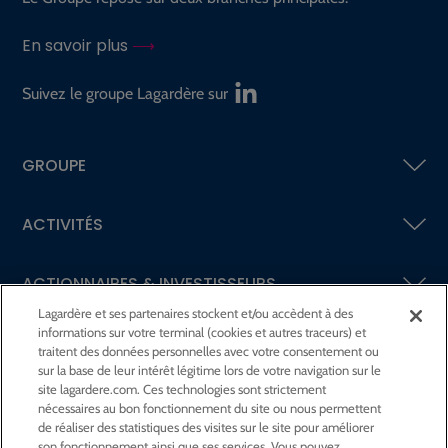
En savoir plus
Suivez le groupe Lagardère sur
GROUPE
ACTIVITÉS
ACTIONNAIRES &
INVESTISSEURS
Lagardère et ses partenaires stockent et/ou accèdent à des
informations sur votre terminal (cookies et autres traceurs) et
LA RSE
CHEZ LAGARDÈRE
traitent des données personnelles avec votre consentement ou
sur la base de leur intérêt légitime lors de votre navigation sur le
site lagardere.com. Ces technologies sont strictement
LA FONDATION
JEAN‑LUC LAGARDÈRE
nécessaires au bon fonctionnement du site ou nous permettent
de réaliser des statistiques des visites sur le site pour améliorer
son fonctionnement ainsi que ses services. Vous pouvez