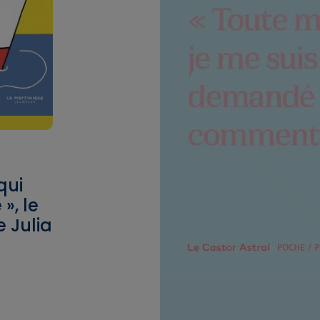
qui
», le
 Julia