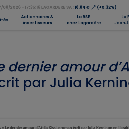
⟶
/08/2026 - 17:35:16 LAGARDERE SA :
18,84 €
(+0,32%)
Actionnaires &
La RSE
La 
ités
investisseurs
chez Lagardère
Jean‑L
e dernier amour d’At
crit par Julia Kernin
s
»
Le dernier amour d’Attila Kiss le roman écrit par Julia Kerninon en librair