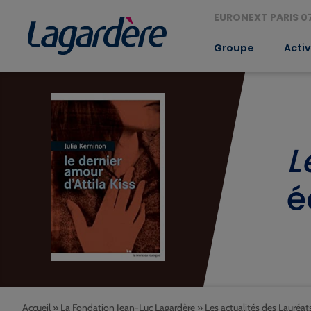
EURONEXT PARIS 07
Groupe
Activ
L
é
Accueil
»
La Fondation Jean-Luc Lagardère
»
Les actualités des Lauréat