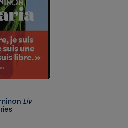
erninon
Liv
ries