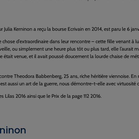
ur Julia Kerninon a reçu la bourse Ecrivain en 2014, est paru le 6 ja
ue chose d’extraordinaire dans leur rencontre – cette fille venant à l
 veille, ou simplement une heure plus tôt ou plus tard, elle l’aurait ma
lle était venue, et il avait poussé doucement la lourde chaise de méta
rencontre Theodora Babbenberg, 25 ans, riche héritière viennoise. En 
t aussi un art de la guerre, nous démontre-t-elle avec virtuosité
es Lilas 2016 ainsi que le Prix de la page 112 2016.
rninon