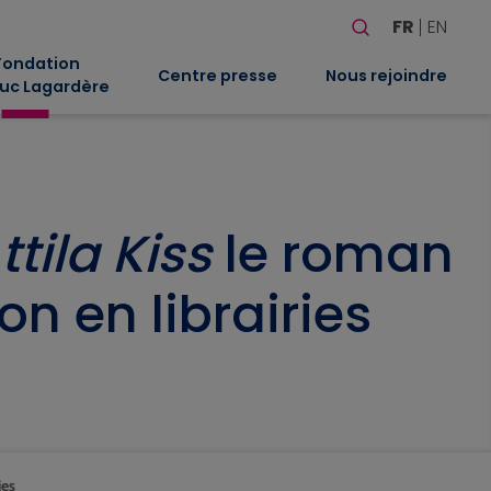
Rechercher
FR
EN
Quand les résultat
Fondation
Centre presse
Nous rejoindre
uc Lagardère
tila Kiss
le roman
on en librairies
ies