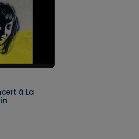
cert à La
uin