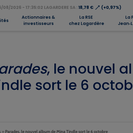
⟶
/08/2026 - 17:35:02 LAGARDERE SA :
18,78 €
(+0,97%)
Actionnaires &
La RSE
La 
ités
investisseurs
chez Lagardère
Jean‑L
arades
, le nouvel 
indle sort le 6 octo
s
»
Parades, le nouvel album de Mina Tindle sort le 6 octobre