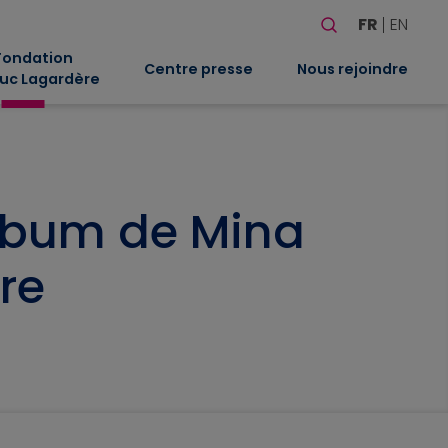
Rechercher
FR
EN
Quand les résultat
Fondation
Centre presse
Nous rejoindre
uc Lagardère
album de Mina
bre