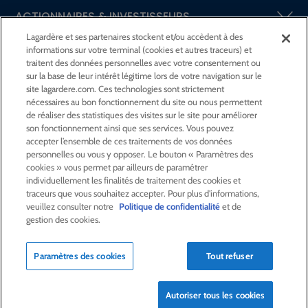
ACTIONNAIRES &
INVESTISSEURS
Lagardère et ses partenaires stockent et/ou accèdent à des
informations sur votre terminal (cookies et autres traceurs) et
LA RSE
CHEZ LAGARDÈRE
traitent des données personnelles avec votre consentement ou
sur la base de leur intérêt légitime lors de votre navigation sur le
site lagardere.com. Ces technologies sont strictement
LA FONDATION
JEAN‑LUC LAGARDÈRE
nécessaires au bon fonctionnement du site ou nous permettent
de réaliser des statistiques des visites sur le site pour améliorer
son fonctionnement ainsi que ses services. Vous pouvez
CENTRE PRESSE
accepter l’ensemble de ces traitements de vos données
personnelles ou vous y opposer. Le bouton « Paramètres des
cookies » vous permet par ailleurs de paramétrer
NOUS REJOINDRE
individuellement les finalités de traitement des cookies et
traceurs que vous souhaitez accepter. Pour plus d'informations,
veuillez consulter notre
Politique de confidentialité
et de
gestion des cookies.
Alerte e-mail
Commande de publication
Paramètres des cookies
Tout refuser
Flux RSS
Plan du site
Nous contacter
Mentions légales
Politique de confidentialité
Déclaration d’accessibilité
Autoriser tous les cookies
Crédits