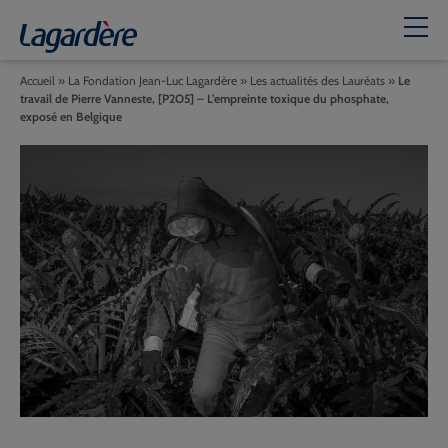
Accueil
»
La Fondation Jean-Luc Lagardère
»
Les actualités des Lauréats
»
Le
travail de Pierre Vanneste, [P2O5] – L’empreinte toxique du phosphate,
exposé en Belgique