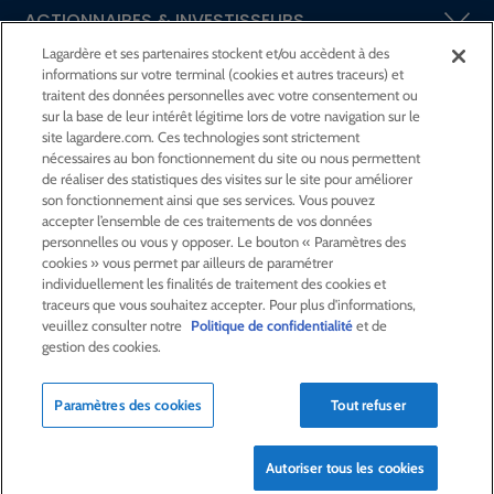
ACTIONNAIRES &
INVESTISSEURS
Lagardère et ses partenaires stockent et/ou accèdent à des
informations sur votre terminal (cookies et autres traceurs) et
LA RSE
CHEZ LAGARDÈRE
traitent des données personnelles avec votre consentement ou
sur la base de leur intérêt légitime lors de votre navigation sur le
site lagardere.com. Ces technologies sont strictement
LA FONDATION
JEAN‑LUC LAGARDÈRE
nécessaires au bon fonctionnement du site ou nous permettent
de réaliser des statistiques des visites sur le site pour améliorer
son fonctionnement ainsi que ses services. Vous pouvez
CENTRE PRESSE
accepter l’ensemble de ces traitements de vos données
personnelles ou vous y opposer. Le bouton « Paramètres des
cookies » vous permet par ailleurs de paramétrer
NOUS REJOINDRE
individuellement les finalités de traitement des cookies et
traceurs que vous souhaitez accepter. Pour plus d'informations,
veuillez consulter notre
Politique de confidentialité
et de
gestion des cookies.
Alerte e-mail
Commande de publication
Paramètres des cookies
Tout refuser
Flux RSS
Plan du site
Nous contacter
Mentions légales
Politique de confidentialité
Déclaration d’accessibilité
Autoriser tous les cookies
Crédits
© Lagardère 2026