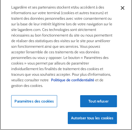
GROUPE
Lagardère et ses partenaires stockent et/ou accèdent à des
informations sur votre terminal (cookies et autres traceurs) et
ACTIVITÉS
traitent des données personnelles avec votre consentement ou
sur la base de leur intérêt légitime lors de votre navigation sur le
site lagardere.com. Ces technologies sont strictement
nécessaires au bon fonctionnement du site ou nous permettent
ACTIONNAIRES &
INVESTISSEURS
de réaliser des statistiques des visites sur le site pour améliorer
son fonctionnement ainsi que ses services. Vous pouvez
accepter l’ensemble de ces traitements de vos données
LA RSE
CHEZ LAGARDÈRE
personnelles ou vous y opposer. Le bouton « Paramètres des
cookies » vous permet par ailleurs de paramétrer
individuellement les finalités de traitement des cookies et
LA FONDATION
JEAN‑LUC LAGARDÈRE
traceurs que vous souhaitez accepter. Pour plus d'informations,
veuillez consulter notre
Politique de confidentialité
et de
gestion des cookies.
CENTRE PRESSE
Paramètres des cookies
Tout refuser
NOUS REJOINDRE
Autoriser tous les cookies