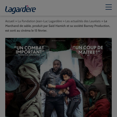
Accueil
»
La Fondation Jean-Luc Lagardère
»
Les actualités des Lauréats
»
Le
Marchand de sable, produit par Saïd Hamich et sa société Barney Production,
est sorti au cinéma le 15 février.