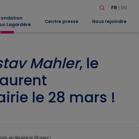
Rechercher
FR
EN
Quand les résultat
Fondation
Centre presse
Nous rejoindre
uc Lagardère
stav Mahler
, le
aurent
irie le 28 mars !
h, en librairie le 28 mars !