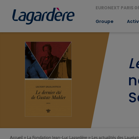
EURONEXT PARIS 06
Groupe
Activ
L
n
S
Accueil
»
La Fondation Jean-Luc Lagardère
»
Les actualités des Lauréat