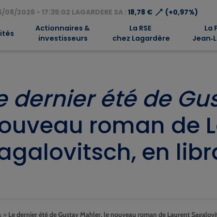
⟶
/08/2026 - 17:35:02 LAGARDERE SA :
18,78 €
(+0,97%)
Actionnaires &
La RSE
La 
ités
investisseurs
chez Lagardère
Jean‑L
e dernier été de Gu
ouveau roman de L
agalovitsch, en libra
s
»
Le dernier été de Gustav Mahler, le nouveau roman de Laurent Sagalovitsc