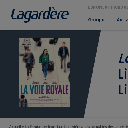
EURONEXT PARIS 07
Groupe
Activ
L
L
L
Accueil
»
La Fondation Jean-Luc Lagardère
»
Les actualités des Lauréat