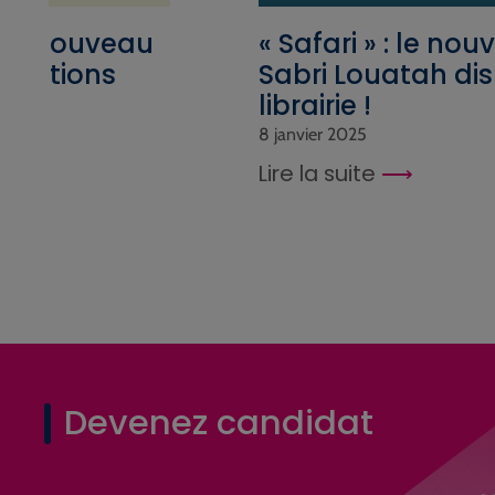
son nouveau
« Safari » : le n
x Editions
Sabri Louatah di
librairie !
8 janvier 2025
Lire la suite
Devenez candidat