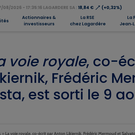
⟶
/08/2026 - 17:35:16 LAGARDERE SA :
18,84 €
(+0,32%)
Actionnaires &
La RSE
La 
ités
investisseurs
chez Lagardère
Jean‑L
a voie royale
, co-éc
ikiernik, Frédéric 
ista, est sorti le 9 
s
»
La voie royale, co-écrit par Anton Likiernik, Frédéric Mermoud et Salvator