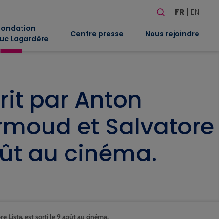
Rechercher
FR
EN
Quand les résultat
Fondation
Centre presse
Nous rejoindre
uc Lagardère
rit par Anton
Mermoud et Salvatore
août au cinéma.
e Lista, est sorti le 9 août au cinéma.