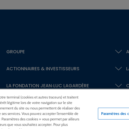
GROUPE
A
ACTIONNAIRES &
INVESTISSEURS
L
LA FONDATION
JEAN‑LUC LAGARDÈRE
C
re terminal (cookies et autres traceurs) et traitent
NOUS REJOINDRE
êt légitime lors de votre navigation sur le site
nnement du site ou nous permettent de réaliser des
ue ses services. Vous pouvez accepter l’ensemble de
Paramètres des 
 Paramètres des cookies » vous permet par ailleurs
ceurs que vous souhaitez accepter. Pour plus