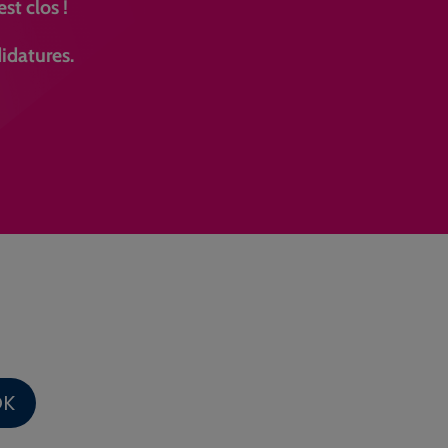
st clos !
idatures.
OK