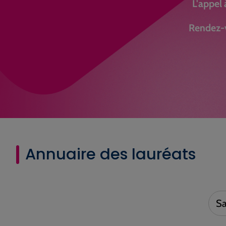
L'appel 
Rendez-v
Annuaire des lauréats
Saisi
votre
reche