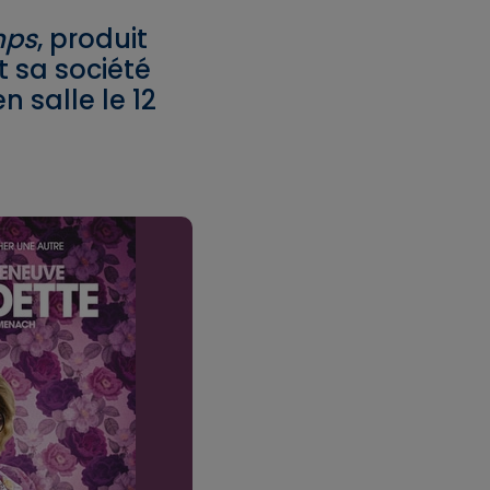
mps
, produit
t sa société
n salle le 12