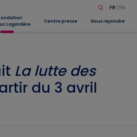
Rechercher
FR
EN
Quand les résultat
Fondation
Centre presse
Nous rejoindre
uc Lagardère
it
La lutte des
rtir du 3 avril