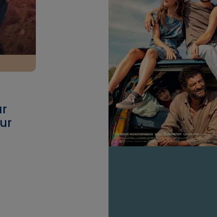
ar
sur