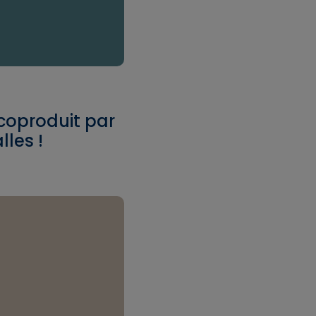
 coproduit par
lles !