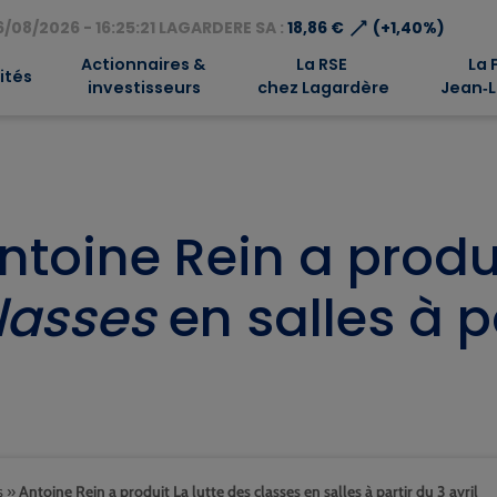
⟶
/08/2026 - 16:25:21 LAGARDERE SA :
18,86 €
(+1,40%)
Actionnaires &
La RSE
La 
ités
investisseurs
chez Lagardère
Jean‑L
ntoine Rein a produ
lasses
en salles à pa
s
»
Antoine Rein a produit La lutte des classes en salles à partir du 3 avril