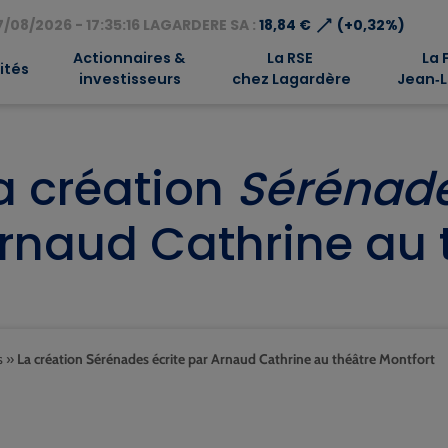
⟶
/08/2026 - 17:35:16 LAGARDERE SA :
18,84 €
(+0,32%)
Actionnaires &
La RSE
La 
ités
investisseurs
chez Lagardère
Jean‑L
a création
Sérénad
rnaud Cathrine au 
s
»
La création Sérénades écrite par Arnaud Cathrine au théâtre Montfort