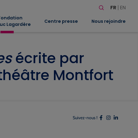
Rechercher
FR
EN
Quand les résultat
Fondation
Centre presse
Nous rejoindre
uc Lagardère
es
écrite par
théâtre Montfort
Suivez-nous !