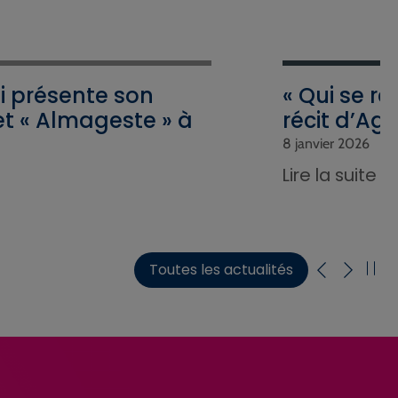
 présente son
« Qui se r
t « Almageste » à
récit d’Agn
8 janvier 2026
Lire la suite
Toutes les actualités