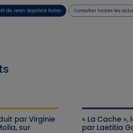
ofil de Jean-Baptiste Robin
Consulter toutes les actu
ts
duit par Virginie
« La Cache », 
olia, sur
par Laetitia 