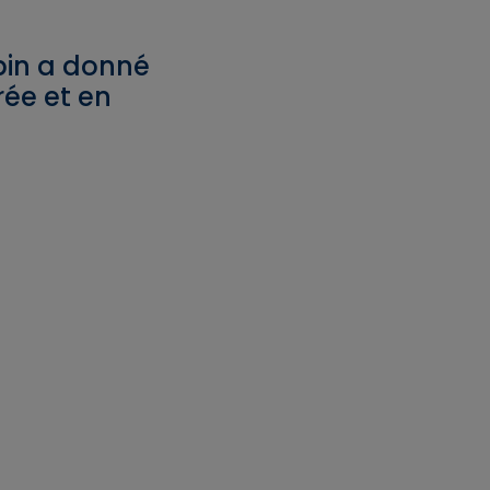
bin a donné
rée et en