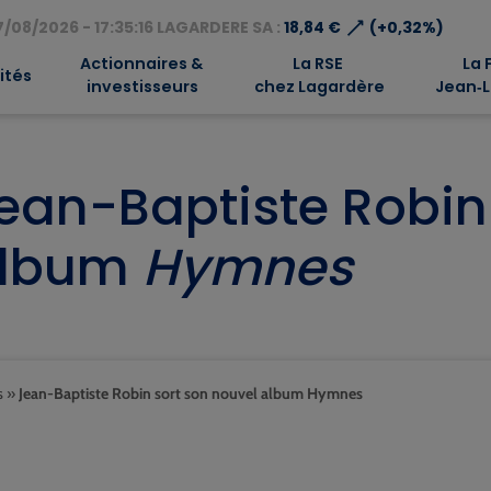
⟶
/08/2026 - 17:35:16 LAGARDERE SA :
18,84 €
(+0,32%)
Actionnaires &
La RSE
La 
ités
investisseurs
chez Lagardère
Jean‑L
ean-Baptiste Robin
lbum
Hymnes
s
»
Jean-Baptiste Robin sort son nouvel album Hymnes