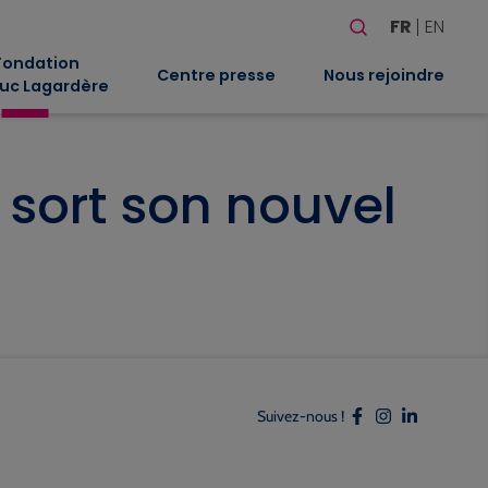
Rechercher
FR
EN
Quand les résultat
Fondation
Centre presse
Nous rejoindre
uc Lagardère
 sort son nouvel
Suivez-nous !