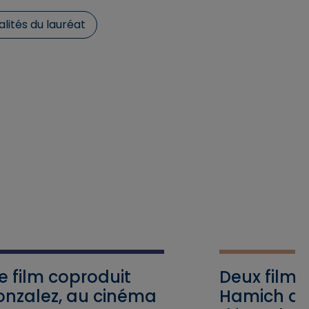
alités du lauréat
le film coproduit
Deux films
Gonzalez, au cinéma
Hamich dan